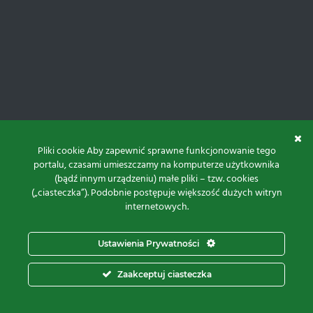
Pliki cookie Aby zapewnić sprawne funkcjonowanie tego
portalu, czasami umieszczamy na komputerze użytkownika
(bądź innym urządzeniu) małe pliki – tzw. cookies
(„ciasteczka”). Podobnie postępuje większość dużych witryn
internetowych.
Do góry
Ustawienia Prywatności
Projekt i realizacja:
Zaakceptuj ciasteczka
© 2026 Proxima Electronics