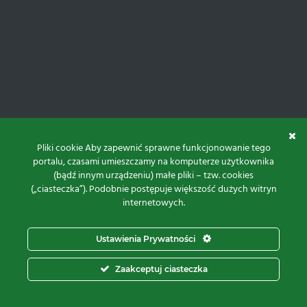
Pliki cookie Aby zapewnić sprawne funkcjonowanie tego
portalu, czasami umieszczamy na komputerze użytkownika
(bądź innym urządzeniu) małe pliki – tzw. cookies
(„ciasteczka”). Podobnie postępuje większość dużych witryn
internetowych.
Do góry
Ustawienia Prywatności
Projekt i realizacja:
Zaakceptuj ciasteczka
© 2026 Proxima Electronics