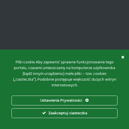
Pliki cookie Aby zapewnić sprawne funkcjonowanie tego
portalu, czasami umieszczamy na komputerze użytkownika
(bądź innym urządzeniu) małe pliki – tzw. cookies
(„ciasteczka”). Podobnie postępuje większość dużych witryn
internetowych.
Do góry
Ustawienia Prywatności
Projekt i realizacja:
Zaakceptuj ciasteczka
© 2026 Proxima Electronics