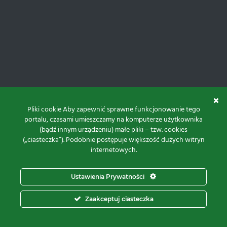
Pliki cookie Aby zapewnić sprawne funkcjonowanie tego
portalu, czasami umieszczamy na komputerze użytkownika
(bądź innym urządzeniu) małe pliki – tzw. cookies
(„ciasteczka”). Podobnie postępuje większość dużych witryn
internetowych.
Do góry
Ustawienia Prywatności
Projekt i realizacja:
Zaakceptuj ciasteczka
© 2026 Proxima Electronics