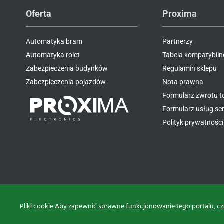
Oferta
Proxima
Automatyka bram
Partnerzy
Automatyka rolet
Tabela kompatybiln
Zabezpieczenia budynków
Regulamin sklepu
Zabezpieczenia pojazdów
Nota prawna
Formularz zwrotu 
Formularz usług s
Polityk prywatności 
Pliki cookie Aby zapewnić sprawne funkcjonowanie tego portalu, cz