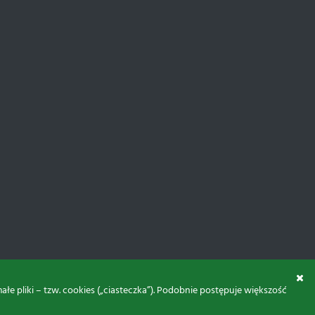
 pliki – tzw. cookies („ciasteczka”). Podobnie postępuje większość