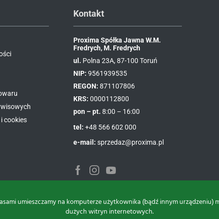
Kontakt
Proxima Spółka Jawna W.M.
Fredrych, M. Fredrych
ości
ul.
Polna 23A, 87-100 Toruń
NIP:
9561939535
REGON:
871107806
towaru
KRS:
0000112800
erwisowych
pon – pt.
8:00 – 16:00
i cookies
tel:
+48 566 602 000
e-mail:
sprzedaz@proxima.pl
asami umieszczamy na komputerze użytkownika (bądź innym urządzeniu) małe
dużych witryn internetowych.