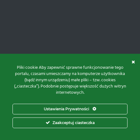
Pliki cookie Aby zapewnić sprawne funkcjonowanie tego
portalu, czasami umieszczamy na komputerze użytkownika
(bądź innym urządzeniu) małe pliki – tzw. cookies
(„ciasteczka”). Podobnie postępuje większość dużych witryn
internetowych.
Do góry
Ustawienia Prywatności
Projekt i realizacja:
Zaakceptuj ciasteczka
© 2026 Proxima Electronics