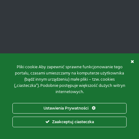
Pliki cookie Aby zapewnić sprawne funkcjonowanie tego
portalu, czasami umieszczamy na komputerze użytkownika
(bądź innym urządzeniu) małe pliki – tzw. cookies
(„ciasteczka”). Podobnie postępuje większość dużych witryn
internetowych.
Do góry
Ustawienia Prywatności
Projekt i realizacja:
Zaakceptuj ciasteczka
© 2026 Proxima Electronics