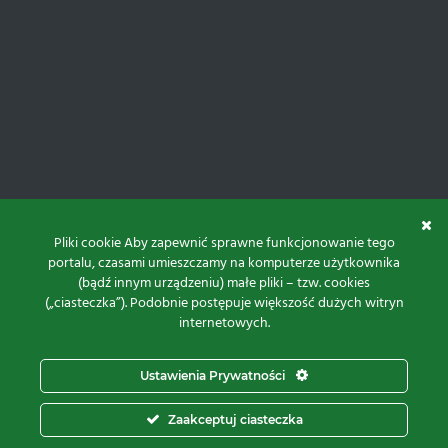
Pliki cookie Aby zapewnić sprawne funkcjonowanie tego
portalu, czasami umieszczamy na komputerze użytkownika
(bądź innym urządzeniu) małe pliki – tzw. cookies
(„ciasteczka”). Podobnie postępuje większość dużych witryn
internetowych.
Do góry
Ustawienia Prywatności
Projekt i realizacja:
Zaakceptuj ciasteczka
© 2026 Proxima Electronics