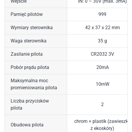
Wejście
IN: 0 – 30V (max. 3mA)
Pamięć pilotów
999
Wymiary sterownika
42 x 37 x 22 mm
Waga sterownika
35 g
Zasilanie pilota
CR2032 3V
Pobór prądu pilota
20mA
Maksymalna moc
10mW
promieniowania pilota
Liczba przycisków
2
pilota
chrom + plastik (zawieszka
Obudowa pilota
z ekoskóry)