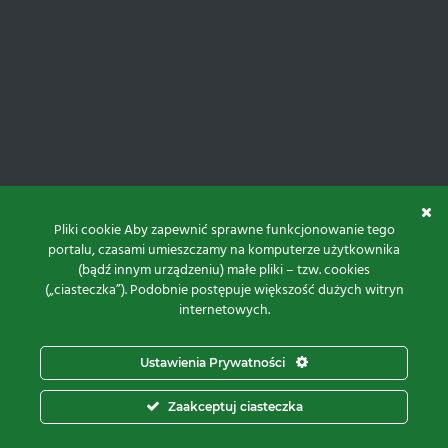
Pliki cookie Aby zapewnić sprawne funkcjonowanie tego
portalu, czasami umieszczamy na komputerze użytkownika
(bądź innym urządzeniu) małe pliki – tzw. cookies
(„ciasteczka”). Podobnie postępuje większość dużych witryn
internetowych.
Do góry
Ustawienia Prywatności
Projekt i realizacja:
Zaakceptuj ciasteczka
© 2026 Proxima Electronics