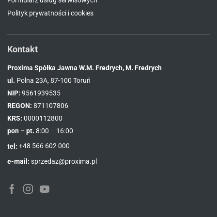
Formularz usług serwisowych
Polityk prywatności i cookies
Kontakt
Proxima Spółka Jawna W.M. Fredrych, M. Fredrych
ul.
Polna 23A, 87-100 Toruń
NIP:
9561939535
REGON:
871107806
KRS:
0000112800
pon – pt.
8:00 – 16:00
tel:
+48 566 602 000
e-mail:
sprzedaz@proxima.pl