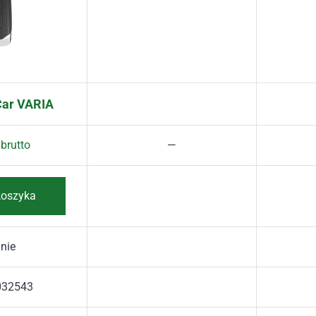
Car VARIA
brutto
koszyka
nie
032543