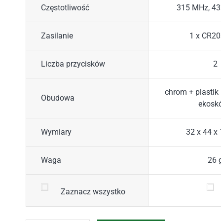
Częstotliwość
315 MHz, 4
Zasilanie
1 x CR20
Liczba przycisków
2
chrom + plastik
Obudowa
ekoskó
Wymiary
32 x 44 x
Waga
26 
Zaznacz wszystko