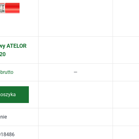
owy ATELOR
20
brutto
koszyka
nie
018486