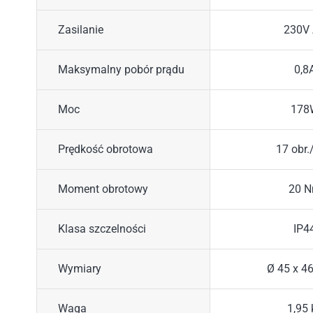
Zasilanie
230V
Maksymalny pobór prądu
0,8
Moc
178
Prędkość obrotowa
17 obr.
Moment obrotowy
20 
Klasa szczelności
IP4
Wymiary
Ø 45 x 
Waga
1,95 