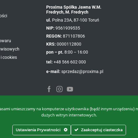
Proxima Spółka Jawna W.M.
Fredrych, M. Fredrych
ości
ul.
Polna 23A, 87-100 Toruń
NIP:
9561939535
REGON:
871107806
towaru
KRS:
0000112800
erwisowych
pon – pt.
8:00 – 16:00
i cookies
tel:
+48 566 602 000
e-mail:
sprzedaz@proxima.pl
asami umieszczamy na komputerze użytkownika (bądź innym urządzeniu) małe
dużych witryn internetowych.
Ustawienia Prywatności
Zaakceptuj ciasteczka
Do góry