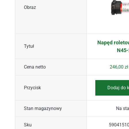
Obraz
Napęd rolet
Tytuł
N45-
Cena netto
246,00
zł
Przycisk
Dodaj do 
Stan magazynowy
Na sta
Sku
5904151