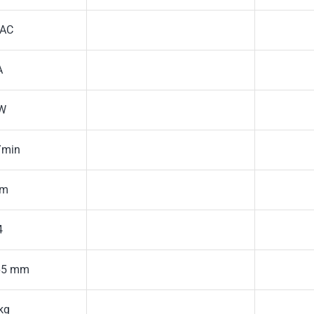
 AC
A
W
/min
Nm
4
465 mm
kg