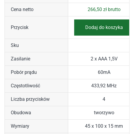
Cena netto
266,50
zł
brutto
Przycisk
Dodaj do koszyka
Sku
Zasilanie
2 x AAA 1,5V
Pobór prądu
60mA
Częstotliwość
433,92 MHz
Liczba przycisków
4
Obudowa
tworzywo
Wymiary
45 x 100 x 15 mm