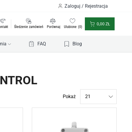
Zaloguj / Rejestracja
0,00
ZŁ
ontakt
Śledzenie zamówień
Porównaj
Ulubione
0
nia
FAQ
Blog
ONTROL
Products
Pokaż
per
page