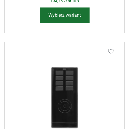
194,75
zł
brutto
Wybierz wariant